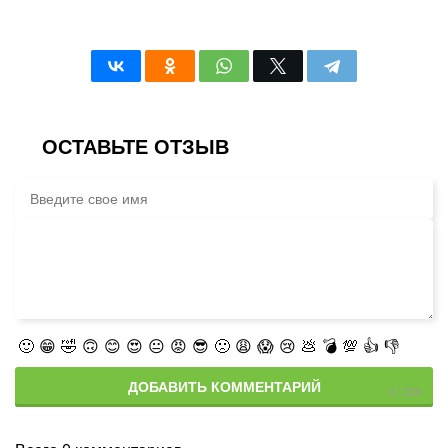
ОСТАВЬТЕ ОТЗЫВ
🙂
😁
🤣
🙃
😊
😍
😐
😡
😎
🙁
😩
😱
😢
💩
💣
💯
👍
👎
ДОБАВИТЬ КОММЕНТАРИЙ