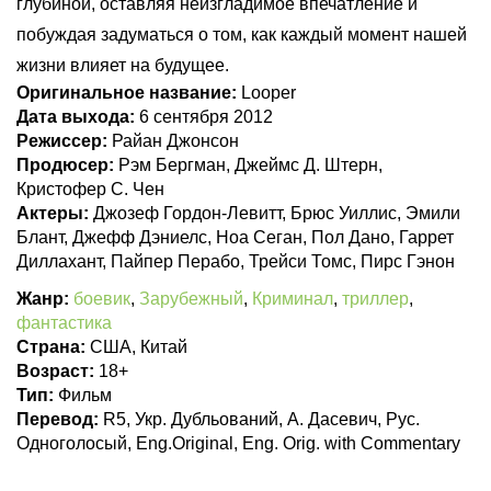
глубиной, оставляя неизгладимое впечатление и
побуждая задуматься о том, как каждый момент нашей
жизни влияет на будущее.
Оригинальное название:
Looper
Дата выхода:
6 сентября 2012
Режиссер:
Райан Джонсон
Продюсер:
Рэм Бергман, Джеймс Д. Штерн,
Кристофер С. Чен
Актеры:
Джозеф Гордон-Левитт, Брюс Уиллис, Эмили
Блант, Джефф Дэниелс, Ноа Сеган, Пол Дано, Гаррет
Диллахант, Пайпер Перабо, Трейси Томс, Пирс Гэнон
Жанр:
боевик
,
Зарубежный
,
Криминал
,
триллер
,
фантастика
Страна:
США, Китай
Возраст:
18+
Тип:
Фильм
Перевод:
R5, Укр. Дубльований, А. Дасевич, Рус.
Одноголосый, Eng.Original, Eng. Orig. with Commentary